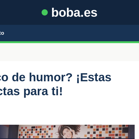
boba.es
to
co de humor? ¡Estas
tas para ti!