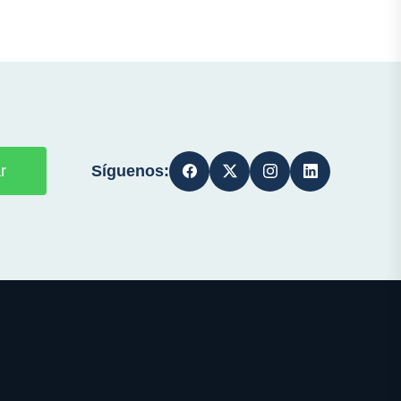
Síguenos:
r