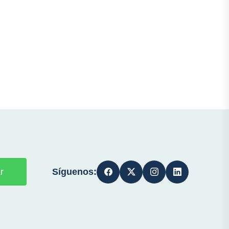
Síguenos:
r