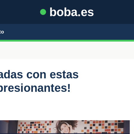
boba.es
to
jadas con estas
presionantes!