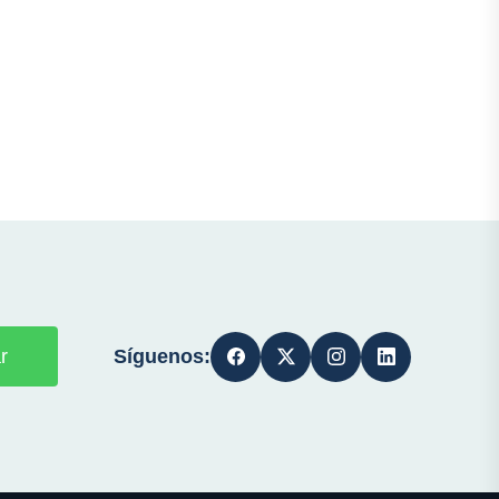
Síguenos:
r