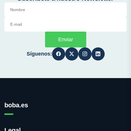
Enviar
Síguenos:
boba.es
Legal