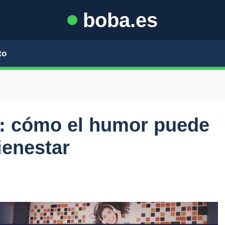
boba.es
to
sa: cómo el humor puede
ienestar