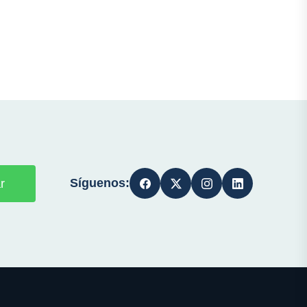
Síguenos:
r